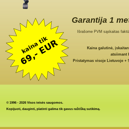
Garantija 1 me
Išrašome PVM sąskaitas faktū
Kaina galutinė, įskaita
atsiimant
Pristatymas visoje Lietuvoje + 
©
1996 - 2026 Visos teisės saugomos.
Kopijuoti, dauginti, platinti galima tik gavus raštišką sutikimą.